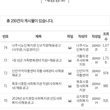
총 250건의 게시물이 있습니다.
조회
번호
제목
파일
작성자
작성일
수
나주시노인복지관 신규직원 채용공고
나주시노
1,07
2024-10-
74
(사무원, 시설관리인)
인복지관
25
2
가톨릭광
1,75
2024-10-
73
<장성군 가족행복센터 직원> 채용공고
주사회복
18
8
지회
신안지역자활센터 자활사례관리사 채용
신안지역
2024-10-
72
974
재공고
자활센터
18
목포시종
목포시종합사회복지관 직원(사회복지
2024-10-
71
합사회복
985
사) 채용 공고
14
지관
오치종합
2024년 오치종합사회복지관 선임사회
2024-10-
70
사회복지
925
복지사 채용 공고
14
관