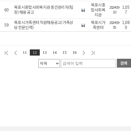
목포시종
목포시종합사회복지관 중간관리자(팀
1,05
2024-09-
60
합사회복
장) 채용 공고
10
7
지관
목포시가족센터 직원채용공고(가족상
목포시가
1,08
2024-09-
59
담 전문인력)
족센터
05
0
11
12
13
14
15
16