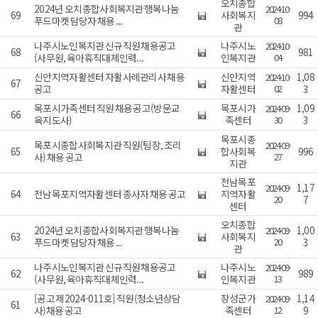
오치종합
2024년 오치종합사회복지관 행복나눔
2024-10-
69
사회복지
994
푸드마켓 담당자 채용 ...
08
관
나주시노인복지관 신규직원 채용공고
나주시노
2024-10-
68
981
(사무원, 육아휴직대체인력...
인복지관
04
신안지역자활센터 자활사례관리사 채용
신안지역
1,08
2024-10-
67
공고
자활센터
02
3
목포시가족센터 직원 채용 공고(방문교
목포시가
1,09
2024-09-
66
육지도사)
족센터
30
3
목포시종
목포시종합사회복지관 직원(팀장, 조리
2024-09-
65
합사회복
996
사) 채용 공고
27
지관
전남목포
1,17
2024-09-
64
전남목포지역자활센터 종사자 채용 공고
지역자활
20
7
센터
오치종합
2024년 오치종합사회복지관 행복나눔
1,00
2024-09-
63
사회복지
푸드마켓 담당자 채용 ...
20
3
관
나주시노인복지관 신규직원 채용공고
나주시노
2024-09-
62
989
(사무원, 육아휴직대체인력...
인복지관
13
[공고 제2024-011호] 직원(청소년상담
장성군가
1,14
2024-09-
61
사)채용 공고
족센터
12
9