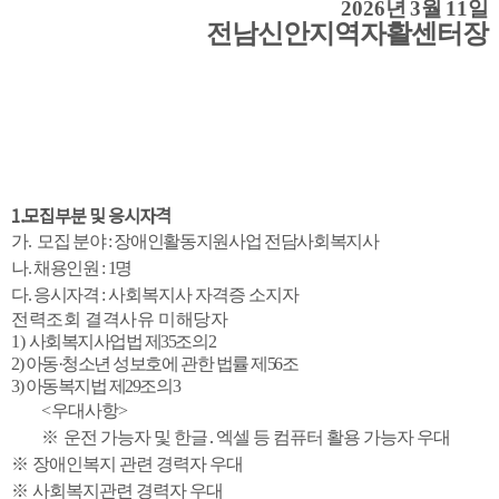
2026
년
3
월
11
일
전남신안지역자활센터장
1.모집부분 및 응시자격
가
.
모집 분야
:
장애인활동지원사업 전담사회복지사
나
.
채용인원
: 1
명
다
.
응시자격
:
사회복지사 자격증 소지자
전력조회 결격사유 미해당자
1)
사회복지사업법 제
35
조의
2
2)
아동
·
청소년 성보호에 관한 법률 제
56
조
3)
아동복지법 제
29
조의
3
<
우대사항
>
※
운전 가능자 및 한글
․
엑셀 등 컴퓨터 활용 가능자 우대
※
장애인복지 관련 경력자 우대
※
사회복지관련
경력자 우대