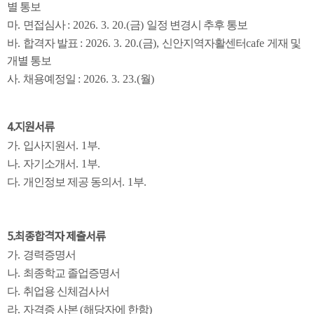
별 통보
마
.
면접심사
: 2026. 3. 20.(
금
)
일정 변경시 추후 통보
바
.
합격자 발표
: 2026. 3. 20.(
금
),
신안지역자활센터
cafe
게재 및
개별 통보
사
.
채용예정일
: 2026. 3. 23.(
월
)
4.지원서류
가
.
입사지원서
. 1
부
.
나
.
자기소개서
. 1
부
.
다
.
개인정보 제공 동의서
. 1
부
.
5.최종합격자 제출서류
가
.
경력증명서
나
.
최종학교 졸업증명서
다
.
취업용 신체검사서
라
.
자격증 사본
(
해당자에 한함
)