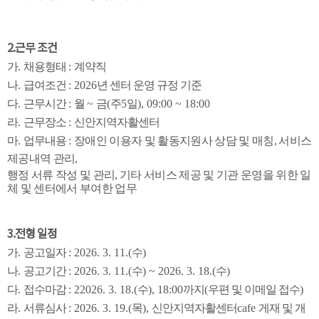
2.근무 조건
가
.
채용형태
:
계약직
나
.
급여조건
:
2026
년 센터 운영 규정 기준
다
.
근무시간
:
월
~
금
(
주
5
일
), 09:00 ~ 18:00
라
.
근무장소
:
신안지역자활센터
마
.
업무내용
:
장애인 이용자 및 활동지원사 상담 및 매칭
,
서비스
제공내역 관리
,
행정 서류 작성 및 관리
,
기타 서비스 제공 및 기관 운영을 위한 일
체 및 센터에서 부여한 업무
3.전형 일정
가
.
공고일자
: 2026. 3. 11.(
수
)
나
.
공고기간
: 2026. 3. 11.(
수
) ~ 2026. 3. 18.(
수
)
다
.
접수마감
: 22026. 3. 18.(
수
), 18:00
까지
(
우편 및 이메일 접수
)
라
.
서류심사
: 2026. 3. 19.(
목
),
신안지역자활센터
cafe
게재 및 개