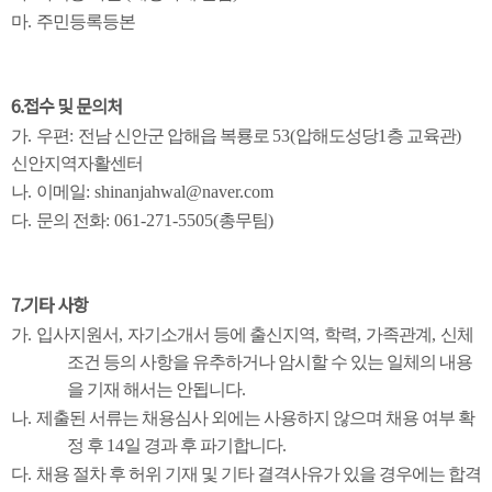
마
.
주민등록등본
6.접수 및 문의처
가
.
우편
:
전남 신안군 압해읍 복룡로
53(
압해도성당
1
층 교육관
)
신안지역자활센터
나
.
이메일
: shinanjahwal@naver.com
다
.
문의 전화
: 061-271-5505(
총무팀
)
7.기타 사항
가
.
입사지원서
,
자기소개서 등에 출신지역
,
학력
,
가족관계
,
신체
조건 등의 사항을 유추하거나 암시할 수 있는 일체의 내용
을 기재 해서는 안됩니다
.
나
.
제출된 서류는 채용심사 외에는 사용하지 않으며 채용 여부 확
정 후
14
일 경과 후 파기합니다
.
다
.
채용 절차 후 허위 기재 및 기타 결격사유가 있을 경우에는 합격