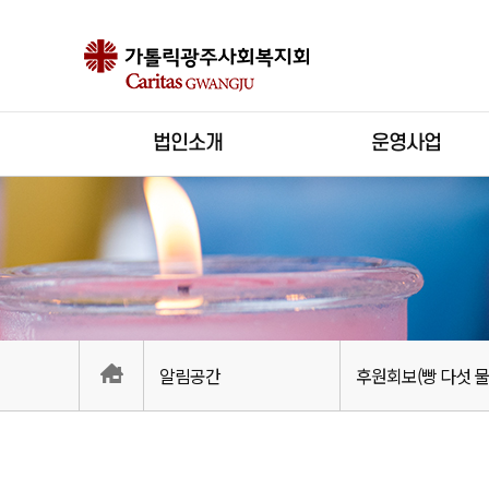
법인소개
운영사업
알림공간
후원회보(빵 다섯 물