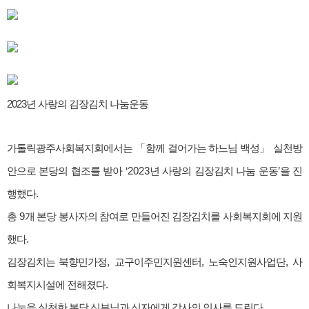
2023년 사랑의
김장김치
나눔운동
가톨릭광주사회복지회에서는
「
함께 걸어가는 하느님 백성
」
실천방
안으로 본당의 협조를 받아
‘2023
년 사랑의 김장김치 나눔 운동
’
을 진
행했다
.
총
9
개 본당 봉사자의 참여로 만들어진 김장김치를 사회복지회에 지원
했다
.
김장김치는 북향민가정
,
교구이주민지원센터
,
노숙인지원사업단
,
사
회복지시설에 전해졌다
.
나눔을 실천한 본당 신부님과 신자에게 감사의 인사를 드린다
.