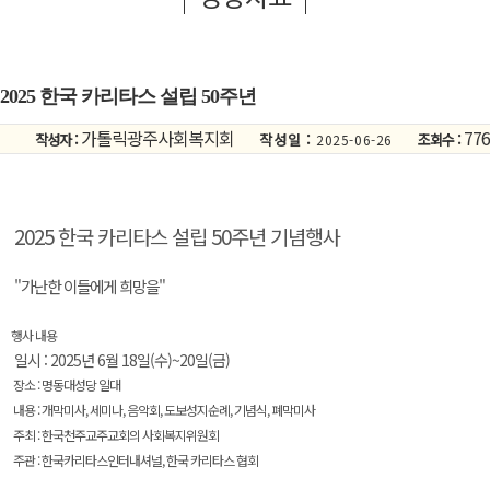
2025 한국 카리타스 설립 50주년
가톨릭광주사회복지회
776
작성자 :
작성일 :
조회수 :
2025-06-26
2025 한국 카리타스 설립 50주년 기념행사
"가난한 이들에게 희망을"
행사 내용
일시 : 2025년 6월 18일(수)~20일(금)
장소 : 명동대성당 일대
내용 : 개막미사, 세미나, 음악회, 도보성지순례, 기념식, 폐막미사
주최 : 한국천주교주교회의 사회복지위원회
주관 : 한국카리타스인터내셔널, 한국 카리타스 협회