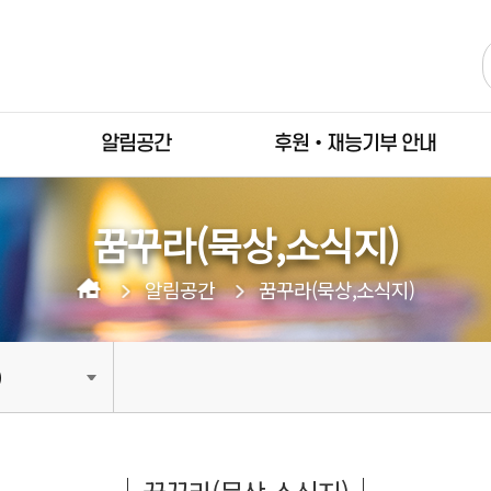
알림공간
후원•재능기부 안내
꿈꾸라(묵상,소식지)
알림공간
꿈꾸라(묵상,소식지)
)