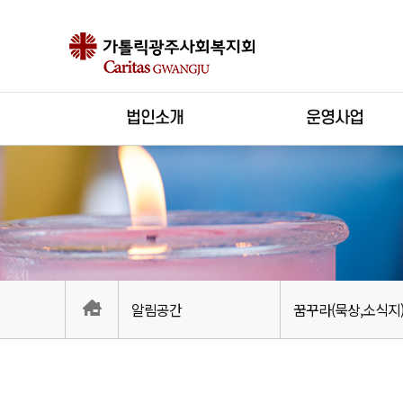
법인소개
운영사업
알림공간
꿈꾸라(묵상,소식지