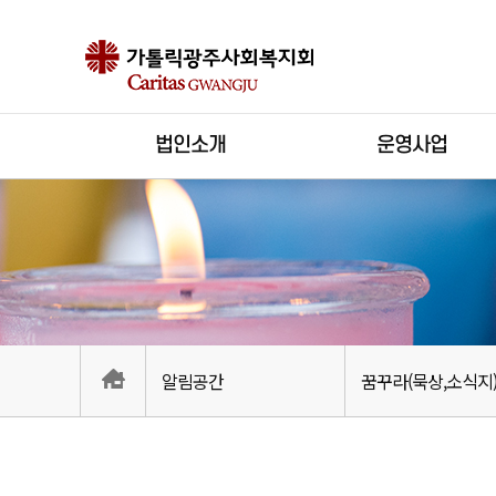
법인소개
운영사업
알림공간
꿈꾸라(묵상,소식지