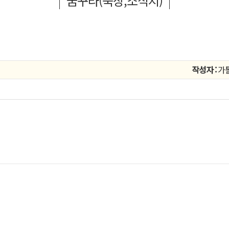
꿈꾸라(묵상,소식지)
작성자 :
가