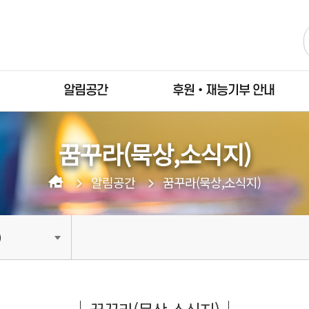
알림공간
후원•재능기부 안내
꿈꾸라(묵상,소식지)
알림공간
꿈꾸라(묵상,소식지)
)