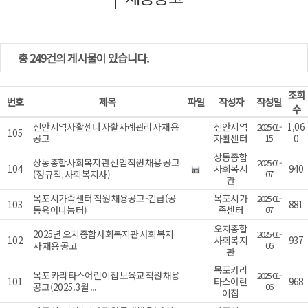
총 249건의 게시물이 있습니다.
조회
번호
제목
파일
작성자
작성일
수
신안지역자활센터 자활사례관리사 채용
신안지역
1,06
2025-01-
105
공고
자활센터
15
0
상동종합
상동종합사회복지관 신입직원 채용 공고
2025-01-
104
사회복지
940
(정규직, 사회복지사)
07
관
목포시가족센터 직원 채용공고-긴급(공
목포시가
2025-01-
103
881
동육아나눔터)
족센터
07
오치종합
2025년 오치종합사회복지관 사회복지
2025-01-
102
사회복지
937
사 채용 공고
06
관
목포카리
목포 카리타스어린이집 보육교직원 채용
2025-01-
101
타스어린
968
공고(2025.3월 ...
06
이집