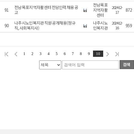
전남목포
전남목포지역자활센터 전담인력 채용 공
2024-12-
91
지역자활
872
고
17
센터
나주시노인복지관 직원 공개채용(정규
나주시노
2024-12-
90
959
직, 사회복지사)
인복지관
16
1
2
3
4
5
6
7
8
9
10