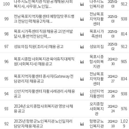
나주시노인복지관 직원 공개채용(사회
나주시노
2025-01-
100
912
복지사, 사무원, 노인일...
인복지관
03
전남목포
전남목포지역자활센터 예향참맛푸드뱅
2025-01-
99
지역자활
938
크 전담인력 채용 2차 재...
03
센터
목포시가족센터 직원 채용 공고(언어발
목포시가
2025-01-
98
814
달사, 통번역전담인력,...
족센터
03
2025-01-
97
성모의집 직원(조리사) 채용 공고
성모의집
912
02
목포시종
목포시종합사회복지관 육아휴직대체직
2024-12-
96
합사회복
905
원(사회복지사) 채용공고
30
지관
전남목포
목포지역자활센터 종사자(Gateway 전
2024-12-
95
지역자활
834
담관리자) 채용공고
27
센터
신안지역자활센터 자활사례관리사 채용
신안지역
2024-12-
94
938
공고
자활센터
26
오치종합
2024년 오치종합사회복지관 영양사 채
2024-12-
93
사회복지
976
용 공고
24
관
2025년 함평군노인복지관 노인일자리
함평군노
1,02
2024-12-
92
담당자 채용 재공고
인복지관
18
9