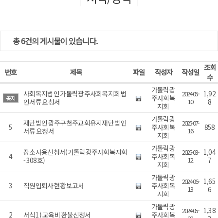
총 6건의 게시물이 있습니다.
조회
번호
제목
파일
작성자
작성일
수
가톨릭광
사회복지법인 가톨릭광주사회복지회 법
1,92
2024-05-
주사회복
공지
인서류 요청서
10
8
지회
가톨릭광
재단법인 광주구천주교회유지재단 법인
2025-07-
5
주사회복
858
서류 요청서
16
지회
가톨릭광
장소사용신청서(가톨릭광주사회복지회
1,04
2025-03-
4
주사회복
- 308호)
12
7
지회
가톨릭광
1,65
2024-06-
3
직원입퇴사 현황보고서
주사회복
13
6
지회
가톨릭광
1,38
2024-05-
2
서식1 ) 교육비 환불신청서
주사회복